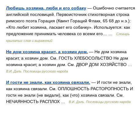
Любишь хозяина, люби и его собаку
— Ошибочно считается
английской пословицей. Первоисточник стихотворная строка
римского поэта Горация (Квинт Гораций Флакк, 65 68 до н.э.):
«Кто любит хозяина, ласкает его собачку». Используется: как
предложение принимать человека со всеми его… …
Словарь
крылатых слов и выражений
Не дом хозяина красит, а хозяин дом.
— Не дом хозяина
красит, а хозяин дом. См. ГОСТЬ ХЛЕБОСОЛЬСТВО Не дом
хозяина красит, а хозяин дом. См. ДВОР ДОМ ХОЗЯЙСТВО …
В.И. Даль. Пословицы русского народа
И гости не знали, как хозяина связали.
— И гости не знали,
как хозяина связали. См. ОПЛОШНОСТЬ РАСТОРОПНОСТЬ И
гости не знали (не видали), как (что) хозяина связали. См.
НЕЧАЯННОСТЬ РАСПЛОХ …
В.И. Даль. Пословицы русского народа