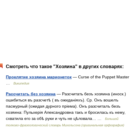
Смотреть что такое "Хозяина" в других словарях:
Проклятие хозяина марионеток
— Curse of the Puppet Master
…
Википедия
Рассчитать без хозяина
— Разсчитать безъ хозяина (иноск.)
ошибиться въ разсчетѣ ( въ ожиданіяхъ). Ср. Онъ вошелъ
пасмурный (ожидая дурного пріема). Онъ разсчиталъ безъ
хозяина: Пульхерія Александровна такъ и бросилась къ нему,
схватила его за обѣ руки и чуть не цѣловала… …
Большой
толково-фразеологический словарь Михельсона (оригинальная орфография)