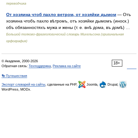
переводчика
От хозяина чтоб пахло ветром, от хозяйки дымом
— Отъ
хозяина чтобъ пахло вѣтромъ, отъ хозяйки дымомъ (иноск.)
объ обязанностяхъ мужа и жены (т. е. внѣ дома, въ домѣ) …
Большой толково-фразеологический словарь Михельсона (оригинальная
орфография)
© Академик, 2000-2026
18+
Обратная связь:
Техподдержка
,
Реклама на сайте
👣 Путешествия
Экспорт словарей на сайты
, сделанные на PHP,
Joomla,
Drupal,
WordPress, MODx.